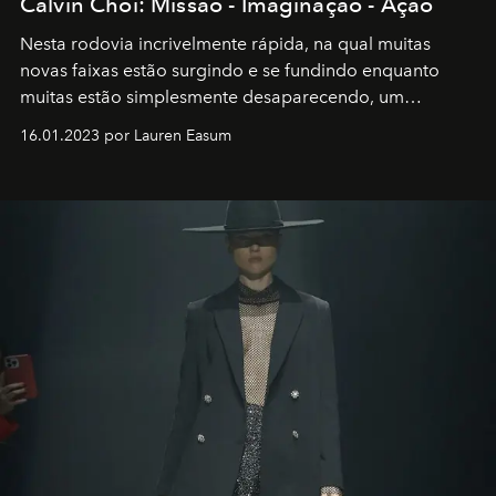
Calvin Choi: Missão - Imaginação - Ação
Nesta rodovia incrivelmente rápida, na qual muitas
novas faixas estão surgindo e se fundindo enquanto
muitas estão simplesmente desaparecendo, um
motorista está firmemente no controle de seu
16.01.2023 por Lauren Easum
transportador AMTD abrindo caminho para muitos
outros: Calvin Choi. Ele é um indivíduo eficaz, orientado
por propósitos, com um claro senso de missão na vida e
no mundo