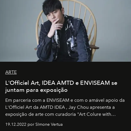
ARTE
L'Officiel Art, IDEA AMTD e ENVISEAM se
juntam para exposição
Em parceria com a
ENVISEAM
e com o amável apoio da
L'Officiel Art
da
AMTD IDEA
,
Jay Chou
apresenta a
exposição de arte com curadoria "Art Colure with
Artistes" no icônico
Marina Bay Sands
de Cingapura.
19.12.2022 por SImone Vertua