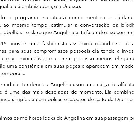
ual ela é embaixadora, e a Unesco.
odo o programa ela atuará como mentora e ajudará
, ao mesmo tempo, estimular a conversação da biodi
s abelhas - e claro que Angelina está fazendo isso com mui
 46 anos é uma fashionista assumida quando se trat
as para seus compromissos pessoais ela tende a inves
 mais minimalista, mas nem por isso menos elegant
 são uma constância em suas peças e aparecem em mode
 atemporais.
nada às tendências, Angelina usou uma calça de alfaiata
e é uma das mais desejadas do momento. Ela combi
anca simples e com bolsas e sapatos de salto da Dior 
nimos os melhores looks de Angelina em sua passagem po