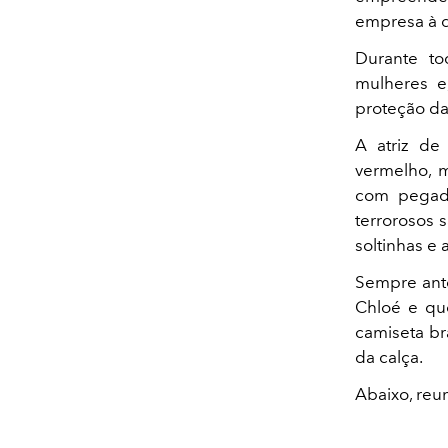
empresa à q
Durante t
mulheres e
proteção da
A atriz de
vermelho, m
com pegada
terrorosos
soltinhas e
Sempre ante
Chloé e qu
camiseta br
da calça.
Abaixo, reu