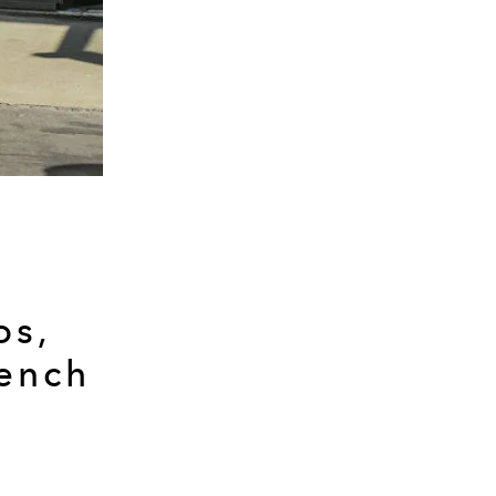
os,
rench