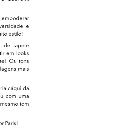
 empoderar
versidade e
to estilo!
a de tapete
tir em looks
es! Os tons
lagens mais
ria cáqui da
nou com uma
no mesmo tom
r Paris!