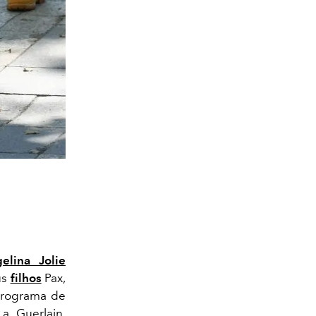
elina Jolie
us
filhos
Pax,
 programa de
 Guerlain,