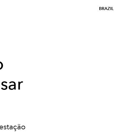
BRAZIL
o
sar
 estação