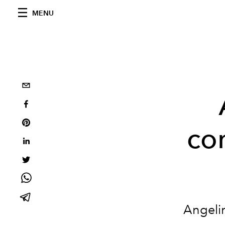
MENU
co
Angelin