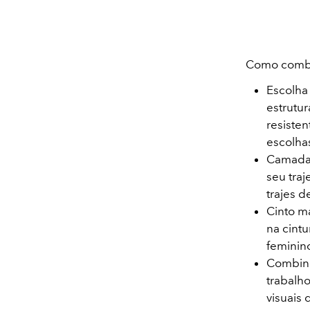
Como combin
Escolha
estrutu
resisten
escolha
Camadas
seu traj
trajes 
Cinto m
na cintu
feminin
Combina
trabalho
visuais 