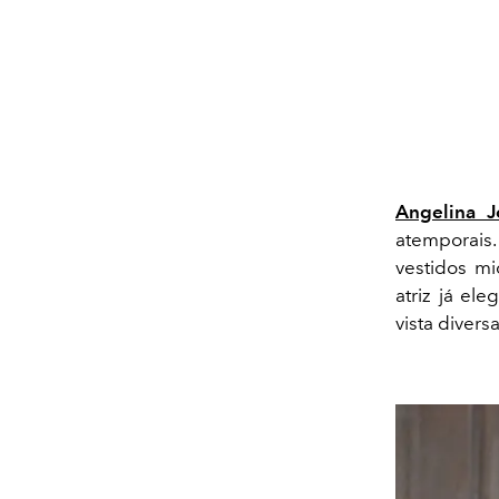
Angelina J
atemporais.
vestidos mi
atriz já el
vista diver