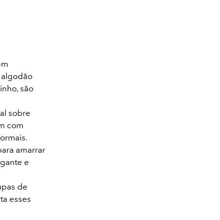
bem
u algodão
inho, são
al sobre
bem com
formais.
para amarrar
legante e
upas de
nta esses