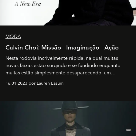
MODA
Calvin Choi: Missão - Imaginação - Ação
Nesta rodovia incrivelmente rápida, na qual muitas
novas faixas estão surgindo e se fundindo enquanto
muitas estão simplesmente desaparecendo, um
motorista está firmemente no controle de seu
16.01.2023 por Lauren Easum
transportador AMTD abrindo caminho para muitos
outros: Calvin Choi. Ele é um indivíduo eficaz, orientado
por propósitos, com um claro senso de missão na vida e
no mundo