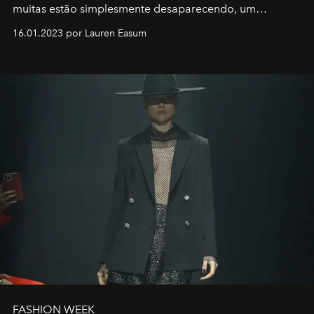
muitas estão simplesmente desaparecendo, um
motorista está firmemente no controle de seu
16.01.2023 por Lauren Easum
transportador AMTD abrindo caminho para muitos
outros: Calvin Choi. Ele é um indivíduo eficaz, orientado
por propósitos, com um claro senso de missão na vida e
no mundo
FASHION WEEK