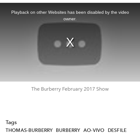
This
is
a
Playback on other Websites has been disabled by the video
modal
window.
owner.
The Burberry February 2017 Show
Tags
THOMAS-BURBERRY
BURBERRY
AO-VIVO
DESFILE