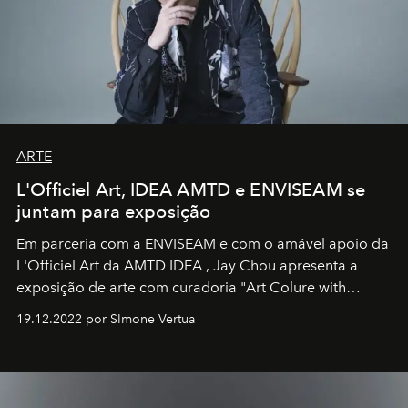
ARTE
L'Officiel Art, IDEA AMTD e ENVISEAM se
juntam para exposição
Em parceria com a
ENVISEAM
e com o amável apoio da
L'Officiel Art
da
AMTD IDEA
,
Jay Chou
apresenta a
exposição de arte com curadoria "Art Colure with
Artistes" no icônico
Marina Bay Sands
de Cingapura.
19.12.2022 por SImone Vertua