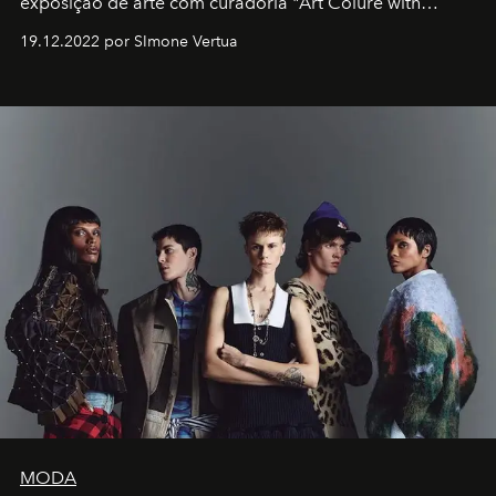
exposição de arte com curadoria "Art Colure with
Artistes" no icônico
Marina Bay Sands
de Cingapura.
19.12.2022 por SImone Vertua
MODA