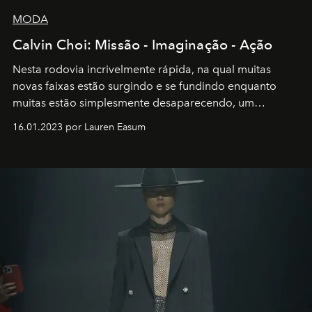
MODA
Calvin Choi: Missão - Imaginação - Ação
Nesta rodovia incrivelmente rápida, na qual muitas
novas faixas estão surgindo e se fundindo enquanto
muitas estão simplesmente desaparecendo, um
motorista está firmemente no controle de seu
16.01.2023 por Lauren Easum
transportador AMTD abrindo caminho para muitos
outros: Calvin Choi. Ele é um indivíduo eficaz, orientado
por propósitos, com um claro senso de missão na vida e
no mundo