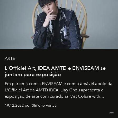
ARTE
L'Officiel Art, IDEA AMTD e ENVISEAM se
juntam para exposição
Em parceria com a
ENVISEAM
e com o amável apoio da
L'Officiel Art
da
AMTD IDEA
,
Jay Chou
apresenta a
exposição de arte com curadoria "Art Colure with
Artistes" no icônico
Marina Bay Sands
de Cingapura.
19.12.2022 por SImone Vertua