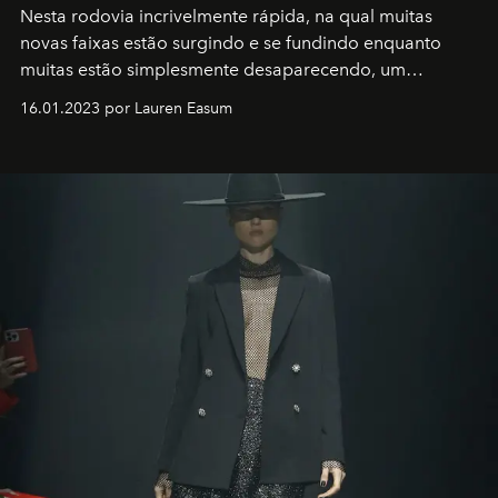
Nesta rodovia incrivelmente rápida, na qual muitas
novas faixas estão surgindo e se fundindo enquanto
muitas estão simplesmente desaparecendo, um
motorista está firmemente no controle de seu
16.01.2023 por Lauren Easum
transportador AMTD abrindo caminho para muitos
outros: Calvin Choi. Ele é um indivíduo eficaz, orientado
por propósitos, com um claro senso de missão na vida e
no mundo