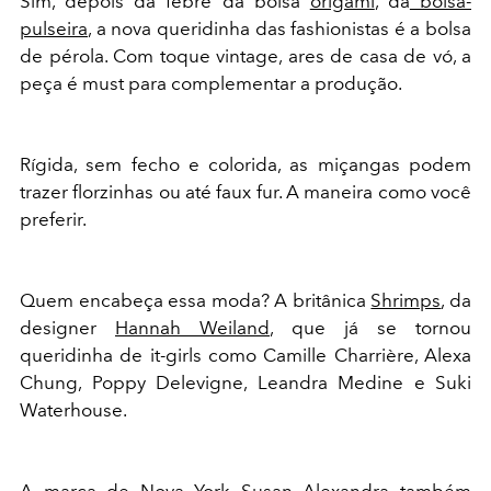
Sim, depois da febre da bolsa
origami
, da
bolsa-
pulseira
, a nova queridinha das fashionistas é a bolsa
de pérola. Com toque vintage, ares de casa de vó, a
peça é must para complementar a produção.
Rígida, sem fecho e colorida, as miçangas podem
trazer florzinhas ou até faux fur. A maneira como você
preferir.
Quem encabeça essa moda? A britânica
Shrimps
, da
designer
Hannah Weiland
, que já se tornou
queridinha de it-girls como Camille Charrière, Alexa
Chung, Poppy Delevigne, Leandra Medine e Suki
Waterhouse.
A marca de Nova York
Susan Alexandra
também