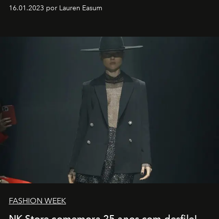
motorista está firmemente no controle de seu
16.01.2023 por Lauren Easum
transportador AMTD abrindo caminho para muitos
outros: Calvin Choi. Ele é um indivíduo eficaz, orientado
por propósitos, com um claro senso de missão na vida e
no mundo
FASHION WEEK
NK Store comemora 25 anos com desfile!