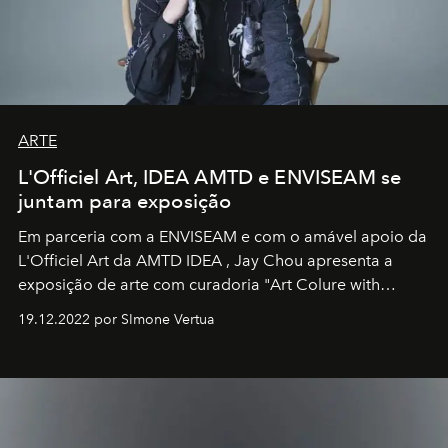
ARTE
L'Officiel Art, IDEA AMTD e ENVISEAM se
juntam para exposição
Em parceria com a
ENVISEAM
e com o amável apoio da
L'Officiel Art
da
AMTD IDEA
,
Jay Chou
apresenta a
exposição de arte com curadoria "Art Colure with
Artistes" no icônico
Marina Bay Sands
de Cingapura.
19.12.2022 por SImone Vertua