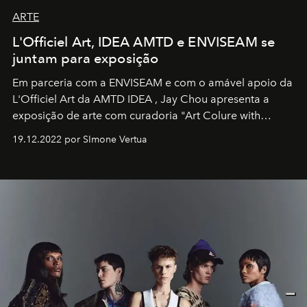
ARTE
L'Officiel Art, IDEA AMTD e ENVISEAM se
juntam para exposição
Em parceria com a
ENVISEAM
e com o amável apoio da
L'Officiel Art
da
AMTD IDEA
,
Jay Chou
apresenta a
exposição de arte com curadoria "Art Colure with
Artistes" no icônico
Marina Bay Sands
de Cingapura.
19.12.2022 por SImone Vertua