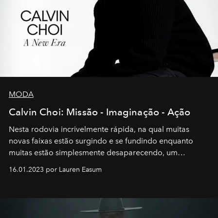
MODA
Calvin Choi: Missão - Imaginação - Ação
Nesta rodovia incrivelmente rápida, na qual muitas
novas faixas estão surgindo e se fundindo enquanto
muitas estão simplesmente desaparecendo, um
motorista está firmemente no controle de seu
16.01.2023 por Lauren Easum
transportador AMTD abrindo caminho para muitos
outros: Calvin Choi. Ele é um indivíduo eficaz, orientado
por propósitos, com um claro senso de missão na vida e
no mundo