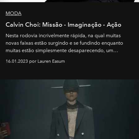
MODA
Calvin Choi: Missão - Imaginação - Ação
Nesta rodovia incrivelmente rápida, na qual muitas
novas faixas estão surgindo e se fundindo enquanto
muitas estão simplesmente desaparecendo, um
motorista está firmemente no controle de seu
16.01.2023 por Lauren Easum
transportador AMTD abrindo caminho para muitos
outros: Calvin Choi. Ele é um indivíduo eficaz, orientado
por propósitos, com um claro senso de missão na vida e
no mundo