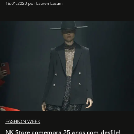
motorista está firmemente no controle de seu
16.01.2023 por Lauren Easum
transportador AMTD abrindo caminho para muitos
outros: Calvin Choi. Ele é um indivíduo eficaz, orientado
por propósitos, com um claro senso de missão na vida e
no mundo
FASHION WEEK
NK Store comemora 25 anos com desfile!