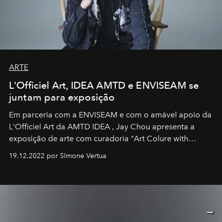
ARTE
L'Officiel Art, IDEA AMTD e ENVISEAM se
juntam para exposição
Em parceria com a
ENVISEAM
e com o amável apoio da
L'Officiel Art
da
AMTD IDEA
,
Jay Chou
apresenta a
exposição de arte com curadoria "Art Colure with
Artistes" no icônico
Marina Bay Sands
de Cingapura.
19.12.2022 por SImone Vertua