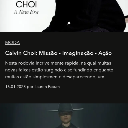
MODA
Calvin Choi: Missão - Imaginação - Ação
Nesta rodovia incrivelmente rápida, na qual muitas
novas faixas estão surgindo e se fundindo enquanto
muitas estão simplesmente desaparecendo, um
motorista está firmemente no controle de seu
16.01.2023 por Lauren Easum
transportador AMTD abrindo caminho para muitos
outros: Calvin Choi. Ele é um indivíduo eficaz, orientado
por propósitos, com um claro senso de missão na vida e
no mundo