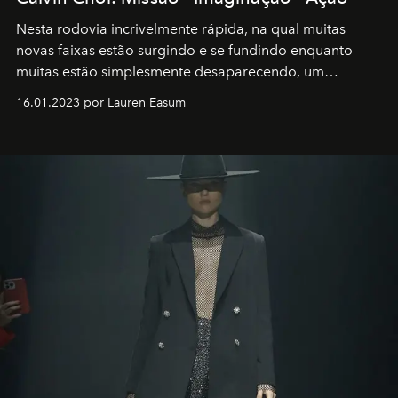
Nesta rodovia incrivelmente rápida, na qual muitas
novas faixas estão surgindo e se fundindo enquanto
muitas estão simplesmente desaparecendo, um
motorista está firmemente no controle de seu
16.01.2023 por Lauren Easum
transportador AMTD abrindo caminho para muitos
outros: Calvin Choi. Ele é um indivíduo eficaz, orientado
por propósitos, com um claro senso de missão na vida e
no mundo