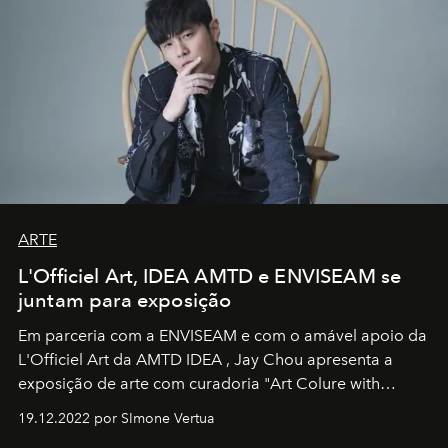
ARTE
L'Officiel Art, IDEA AMTD e ENVISEAM se
juntam para exposição
Em parceria com a
ENVISEAM
e com o amável apoio da
L'Officiel Art
da
AMTD IDEA
,
Jay Chou
apresenta a
exposição de arte com curadoria "Art Colure with
Artistes" no icônico
Marina Bay Sands
de Cingapura.
19.12.2022 por SImone Vertua