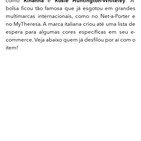
como
Rihanna
e
Rosie Huntington-Whiteley
. A
bolsa ficou tão famosa que já esgotou em grandes
multimarcas internacionais, como no Net-a-Porter e
no MyTheresa. A marca italiana criou até uma lista de
espera para algumas cores específicas em seu e-
commerce. Veja abaixo quem já desfilou por aí com o
item!