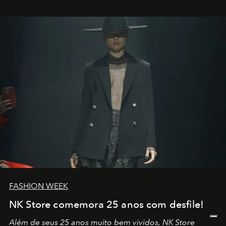
outros: Calvin Choi. Ele é um indivíduo eficaz, orientado
por propósitos, com um claro senso de missão na vida e
no mundo
FASHION WEEK
NK Store comemora 25 anos com desfile!
Além de seus 25 anos muito bem vividos, NK Store