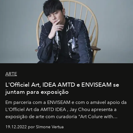
ARTE
L'Officiel Art, IDEA AMTD e ENVISEAM se
juntam para exposição
Em parceria com a
ENVISEAM
e com o amável apoio da
L'Officiel Art
da
AMTD IDEA
,
Jay Chou
apresenta a
exposição de arte com curadoria "Art Colure with
Artistes" no icônico
Marina Bay Sands
de Cingapura.
19.12.2022 por SImone Vertua