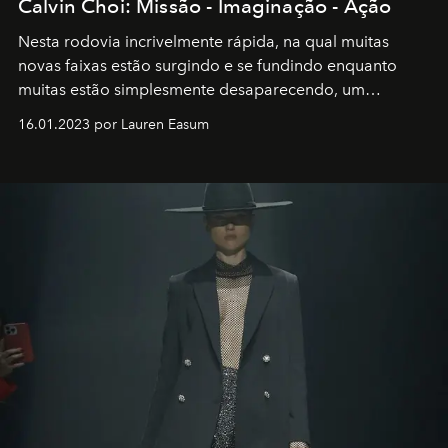
Calvin Choi: Missão - Imaginação - Ação
Nesta rodovia incrivelmente rápida, na qual muitas
novas faixas estão surgindo e se fundindo enquanto
muitas estão simplesmente desaparecendo, um
motorista está firmemente no controle de seu
16.01.2023 por Lauren Easum
transportador AMTD abrindo caminho para muitos
outros: Calvin Choi. Ele é um indivíduo eficaz, orientado
por propósitos, com um claro senso de missão na vida e
no mundo