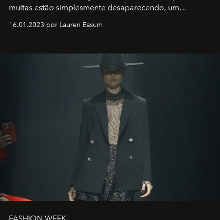
muitas estão simplesmente desaparecendo, um
motorista está firmemente no controle de seu
16.01.2023 por Lauren Easum
transportador AMTD abrindo caminho para muitos
outros: Calvin Choi. Ele é um indivíduo eficaz, orientado
por propósitos, com um claro senso de missão na vida e
no mundo
FASHION WEEK