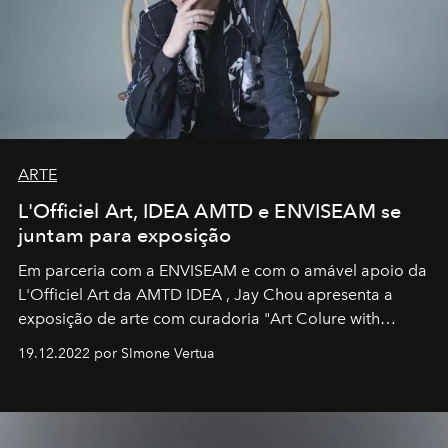
ARTE
L'Officiel Art, IDEA AMTD e ENVISEAM se
juntam para exposição
Em parceria com a
ENVISEAM
e com o amável apoio da
L'Officiel Art
da
AMTD IDEA
,
Jay Chou
apresenta a
exposição de arte com curadoria "Art Colure with
Artistes" no icônico
Marina Bay Sands
de Cingapura.
19.12.2022 por SImone Vertua