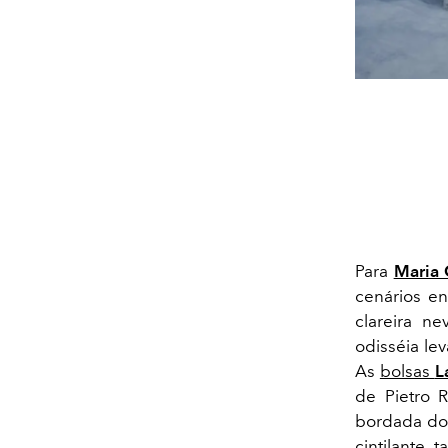
Para
Maria 
cenários en
clareira n
odisséia le
As
bolsas
L
de Pietro 
bordada do 
cintilante