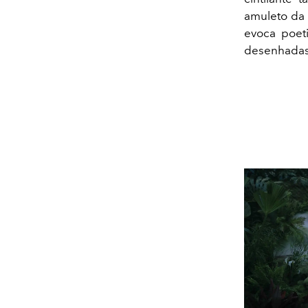
amuleto da
evoca poet
desenhada