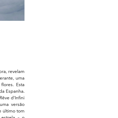
bra, revelam
berante, uma
lores. Esta
 da Espanha.
êve d’Infini
 uma versão
e último tom
estrela – o