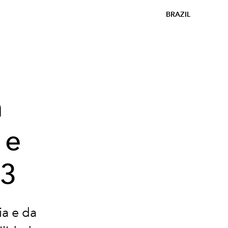
BRAZIL
m
 e
23
ia e da