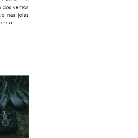
a dos ventos
e nas joias
berto.