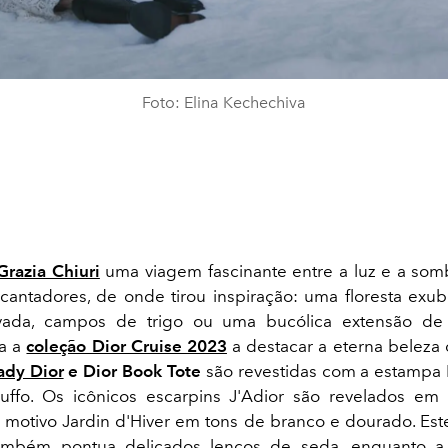
Foto: Elina Kechechiva
Grazia Chiuri
uma viagem fascinante entre a luz e a som
cantadores, de onde tirou inspiração: uma floresta exu
evada, campos de trigo ou uma bucólica extensão de f
va a
coleção Dior Cruise 2023
a destacar a eterna beleza
ady Dior
e Dior Book Tote
são revestidas com a estampa R
Ruffo. Os icônicos escarpins J'Adior são revelados em
motivo Jardin d'Hiver em tons de branco e dourado. Est
 também pontua delicados lenços de seda, enquanto a 