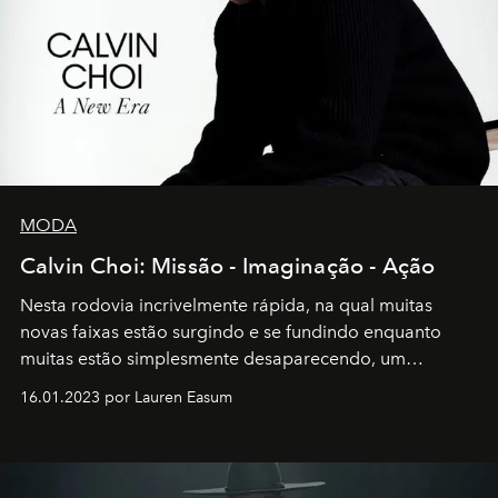
MODA
Calvin Choi: Missão - Imaginação - Ação
Nesta rodovia incrivelmente rápida, na qual muitas
novas faixas estão surgindo e se fundindo enquanto
muitas estão simplesmente desaparecendo, um
motorista está firmemente no controle de seu
16.01.2023 por Lauren Easum
transportador AMTD abrindo caminho para muitos
outros: Calvin Choi. Ele é um indivíduo eficaz, orientado
por propósitos, com um claro senso de missão na vida e
no mundo