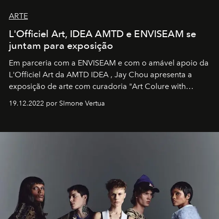
ARTE
L'Officiel Art, IDEA AMTD e ENVISEAM se
juntam para exposição
Em parceria com a
ENVISEAM
e com o amável apoio da
L'Officiel Art
da
AMTD IDEA
,
Jay Chou
apresenta a
exposição de arte com curadoria "Art Colure with
Artistes" no icônico
Marina Bay Sands
de Cingapura.
19.12.2022 por SImone Vertua