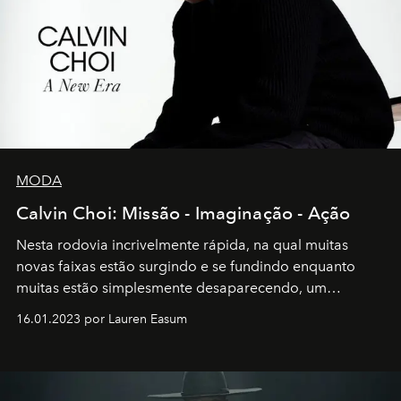
MODA
Calvin Choi: Missão - Imaginação - Ação
Nesta rodovia incrivelmente rápida, na qual muitas
novas faixas estão surgindo e se fundindo enquanto
muitas estão simplesmente desaparecendo, um
motorista está firmemente no controle de seu
16.01.2023 por Lauren Easum
transportador AMTD abrindo caminho para muitos
outros: Calvin Choi. Ele é um indivíduo eficaz, orientado
por propósitos, com um claro senso de missão na vida e
no mundo