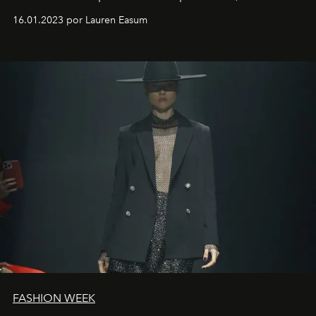
motorista está firmemente no controle de seu
16.01.2023 por Lauren Easum
transportador AMTD abrindo caminho para muitos
outros: Calvin Choi. Ele é um indivíduo eficaz, orientado
por propósitos, com um claro senso de missão na vida e
no mundo
FASHION WEEK