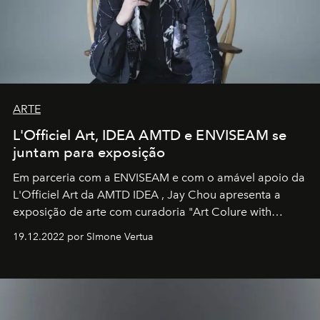
ARTE
L'Officiel Art, IDEA AMTD e ENVISEAM se
juntam para exposição
Em parceria com a
ENVISEAM
e com o amável apoio da
L'Officiel Art
da
AMTD IDEA
,
Jay Chou
apresenta a
exposição de arte com curadoria "Art Colure with
Artistes" no icônico
Marina Bay Sands
de Cingapura.
19.12.2022 por SImone Vertua