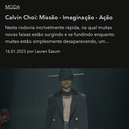
MODA
Calvin Choi: Missão - Imaginação - Ação
Nesta rodovia incrivelmente rápida, na qual muitas
novas faixas estão surgindo e se fundindo enquanto
muitas estão simplesmente desaparecendo, um
motorista está firmemente no controle de seu
16.01.2023 por Lauren Easum
transportador AMTD abrindo caminho para muitos
outros: Calvin Choi. Ele é um indivíduo eficaz, orientado
por propósitos, com um claro senso de missão na vida e
no mundo