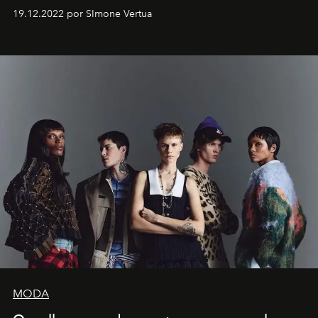
Artistes" no icônico
Marina Bay Sands
de Cingapura.
19.12.2022 por SImone Vertua
MODA