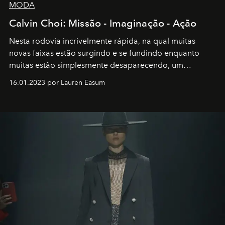
MODA
Calvin Choi: Missão - Imaginação - Ação
Nesta rodovia incrivelmente rápida, na qual muitas
novas faixas estão surgindo e se fundindo enquanto
muitas estão simplesmente desaparecendo, um
motorista está firmemente no controle de seu
16.01.2023 por Lauren Easum
transportador AMTD abrindo caminho para muitos
outros: Calvin Choi. Ele é um indivíduo eficaz, orientado
por propósitos, com um claro senso de missão na vida e
no mundo