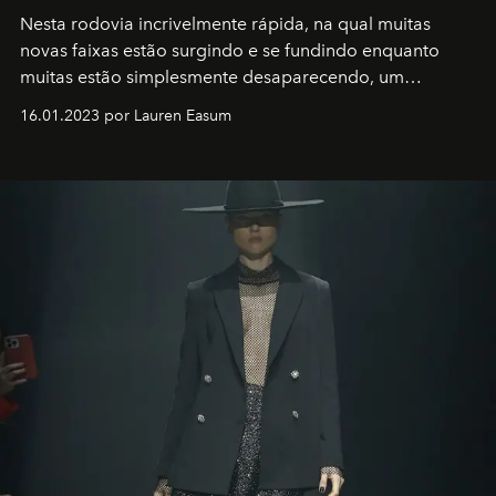
Nesta rodovia incrivelmente rápida, na qual muitas
novas faixas estão surgindo e se fundindo enquanto
muitas estão simplesmente desaparecendo, um
motorista está firmemente no controle de seu
16.01.2023 por Lauren Easum
transportador AMTD abrindo caminho para muitos
outros: Calvin Choi. Ele é um indivíduo eficaz, orientado
por propósitos, com um claro senso de missão na vida e
no mundo