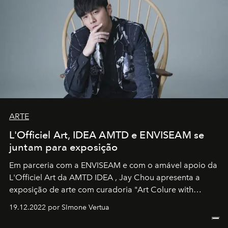
ARTE
L'Officiel Art, IDEA AMTD e ENVISEAM se
juntam para exposição
Em parceria com a
ENVISEAM
e com o amável apoio da
L'Officiel Art
da
AMTD IDEA
,
Jay Chou
apresenta a
exposição de arte com curadoria "Art Colure with
Artistes" no icônico
Marina Bay Sands
de Cingapura.
19.12.2022 por SImone Vertua