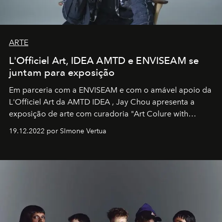
ARTE
L'Officiel Art, IDEA AMTD e ENVISEAM se
juntam para exposição
Em parceria com a
ENVISEAM
e com o amável apoio da
L'Officiel Art
da
AMTD IDEA
,
Jay Chou
apresenta a
exposição de arte com curadoria "Art Colure with
Artistes" no icônico
Marina Bay Sands
de Cingapura.
19.12.2022 por SImone Vertua