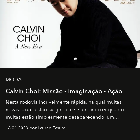
MODA
Calvin Choi: Missão - Imaginação - Ação
Nesta rodovia incrivelmente rápida, na qual muitas
novas faixas estão surgindo e se fundindo enquanto
muitas estão simplesmente desaparecendo, um
motorista está firmemente no controle de seu
16.01.2023 por Lauren Easum
transportador AMTD abrindo caminho para muitos
outros: Calvin Choi. Ele é um indivíduo eficaz, orientado