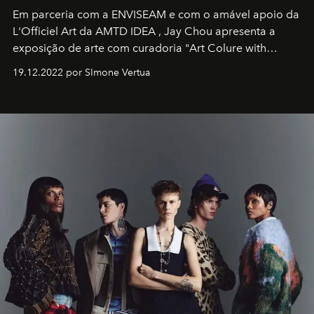
Em parceria com a
ENVISEAM
e com o amável apoio da
L'Officiel Art
da
AMTD IDEA
,
Jay Chou
apresenta a
exposição de arte com curadoria "Art Colure with
Artistes" no icônico
Marina Bay Sands
de Cingapura.
19.12.2022 por SImone Vertua