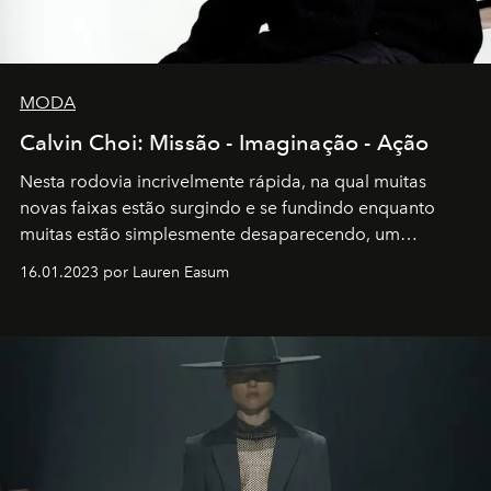
MODA
Calvin Choi: Missão - Imaginação - Ação
Nesta rodovia incrivelmente rápida, na qual muitas
novas faixas estão surgindo e se fundindo enquanto
muitas estão simplesmente desaparecendo, um
motorista está firmemente no controle de seu
16.01.2023 por Lauren Easum
transportador AMTD abrindo caminho para muitos
outros: Calvin Choi. Ele é um indivíduo eficaz, orientado
por propósitos, com um claro senso de missão na vida e
no mundo