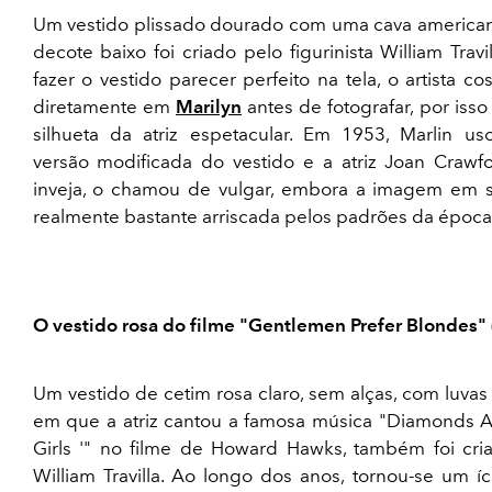
Um vestido plissado dourado com uma cava america
decote baixo foi criado pelo figurinista William Travil
fazer o vestido parecer perfeito na tela, o artista co
diretamente em
Marilyn
antes de fotografar, por isso
silhueta da atriz espetacular. Em 1953, Marlin u
versão modificada do vestido e a atriz Joan Crawfo
inveja, o chamou de vulgar, embora a imagem em si
realmente bastante arriscada pelos padrões da época
O vestido rosa do filme "Gentlemen Prefer Blondes"
Um vestido de cetim rosa claro, sem alças, com luvas
em que a atriz cantou a famosa música "Diamonds A
Girls '" no filme de Howard Hawks, também foi cri
William Travilla. Ao longo dos anos, tornou-se um í