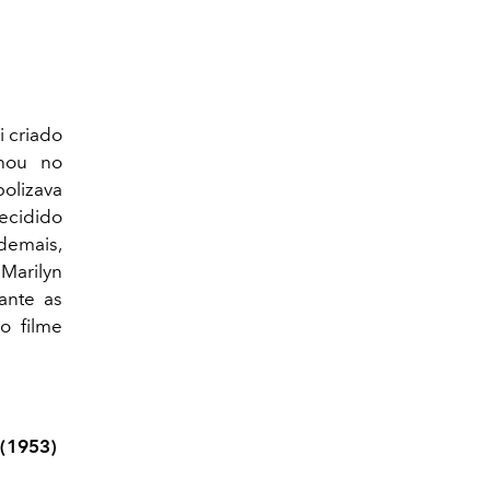
i criado
lhou no
olizava
ecidido
demais,
Marilyn
ante as
o filme
 (1953)