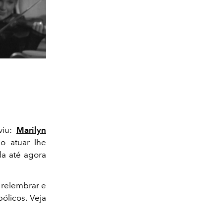
viu:
Marilyn
o atuar lhe
da até agora
 relembrar e
ólicos. Veja