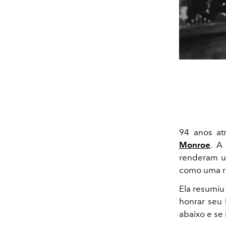
94 anos at
Monroe
. A
renderam um
como uma re
Ela resumiu
honrar seu 
abaixo e se 