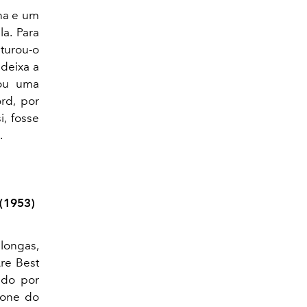
na e um
la. Para
sturou-o
 deixa a
sou uma
rd, por
, fosse
.
 (1953)
 longas,
re Best
ado por
cone do