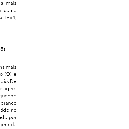
s mais
yn como
e 1984,
55)
ns mais
lo XX e
gio. De
sonagem
 quando
 branco
stido no
iado por
magem da