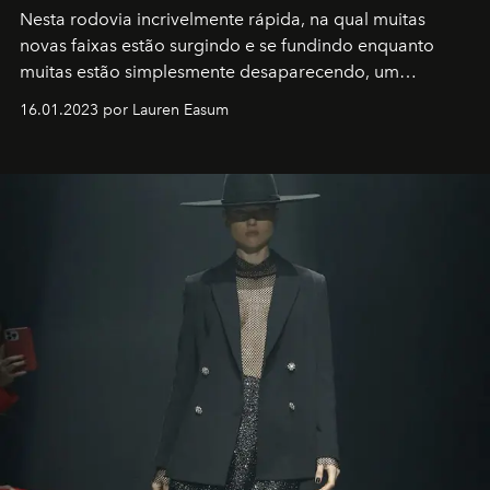
Nesta rodovia incrivelmente rápida, na qual muitas
novas faixas estão surgindo e se fundindo enquanto
muitas estão simplesmente desaparecendo, um
motorista está firmemente no controle de seu
16.01.2023 por Lauren Easum
transportador AMTD abrindo caminho para muitos
outros: Calvin Choi. Ele é um indivíduo eficaz, orientado
por propósitos, com um claro senso de missão na vida e
no mundo