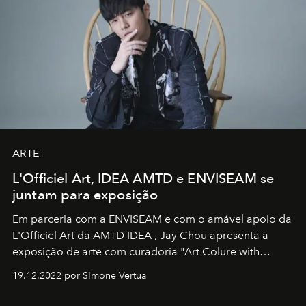
ARTE
L'Officiel Art, IDEA AMTD e ENVISEAM se
juntam para exposição
Em parceria com a
ENVISEAM
e com o amável apoio da
L'Officiel Art
da
AMTD IDEA
,
Jay Chou
apresenta a
exposição de arte com curadoria "Art Colure with
Artistes" no icônico
Marina Bay Sands
de Cingapura.
19.12.2022 por SImone Vertua