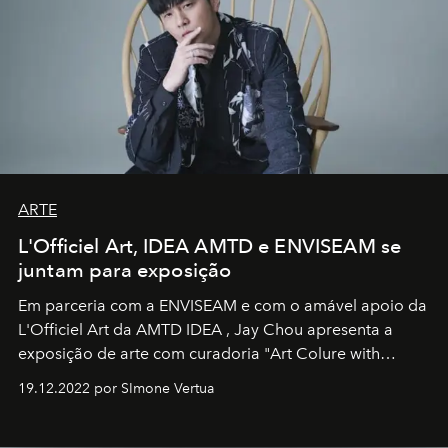
ARTE
L'Officiel Art, IDEA AMTD e ENVISEAM se
juntam para exposição
Em parceria com a
ENVISEAM
e com o amável apoio da
L'Officiel Art
da
AMTD IDEA
,
Jay Chou
apresenta a
exposição de arte com curadoria "Art Colure with
Artistes" no icônico
Marina Bay Sands
de Cingapura.
19.12.2022 por SImone Vertua