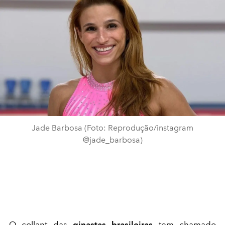
Jade Barbosa (Foto: Reprodução/instagram
@jade_barbosa)
O collant das
ginastas brasileiras
tem chamado