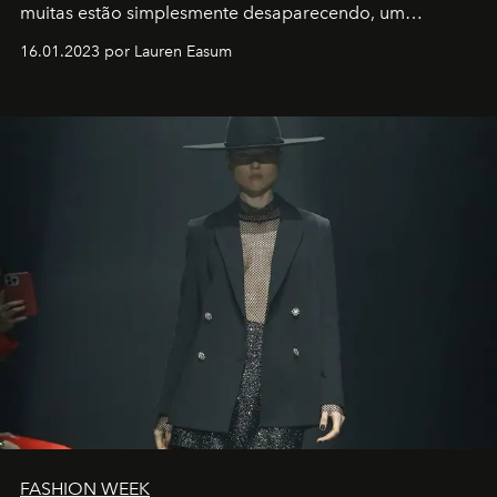
muitas estão simplesmente desaparecendo, um
motorista está firmemente no controle de seu
16.01.2023 por Lauren Easum
transportador AMTD abrindo caminho para muitos
outros: Calvin Choi. Ele é um indivíduo eficaz, orientado
por propósitos, com um claro senso de missão na vida e
no mundo
FASHION WEEK