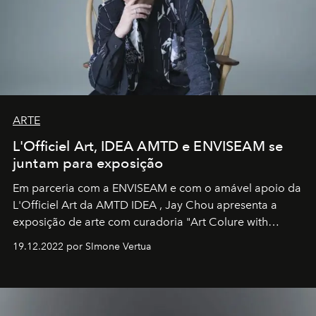
ARTE
L'Officiel Art, IDEA AMTD e ENVISEAM se
juntam para exposição
Em parceria com a
ENVISEAM
e com o amável apoio da
L'Officiel Art
da
AMTD IDEA
,
Jay Chou
apresenta a
exposição de arte com curadoria "Art Colure with
Artistes" no icônico
Marina Bay Sands
de Cingapura.
19.12.2022 por SImone Vertua