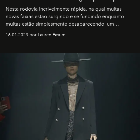
Nesta rodovia incrivelmente rápida, na qual muitas
novas faixas estão surgindo e se fundindo enquanto
muitas estão simplesmente desaparecendo, um
motorista está firmemente no controle de seu
16.01.2023 por Lauren Easum
transportador AMTD abrindo caminho para muitos
outros: Calvin Choi. Ele é um indivíduo eficaz, orientado
por propósitos, com um claro senso de missão na vida e
no mundo