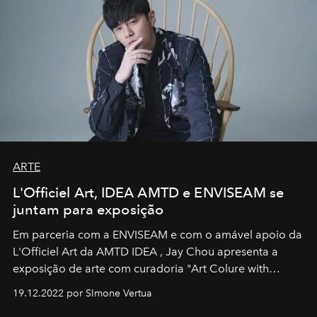
ARTE
L'Officiel Art, IDEA AMTD e ENVISEAM se
juntam para exposição
Em parceria com a
ENVISEAM
e com o amável apoio da
L'Officiel Art
da
AMTD IDEA
,
Jay Chou
apresenta a
exposição de arte com curadoria "Art Colure with
Artistes" no icônico
Marina Bay Sands
de Cingapura.
19.12.2022 por SImone Vertua