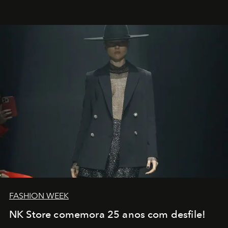
transportador AMTD abrindo caminho para muitos
outros: Calvin Choi. Ele é um indivíduo eficaz, orientado
por propósitos, com um claro senso de missão na vida e
no mundo
FASHION WEEK
NK Store comemora 25 anos com desfile!