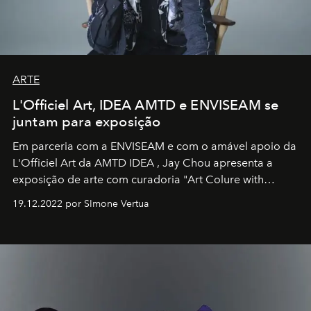
ARTE
L'Officiel Art, IDEA AMTD e ENVISEAM se
juntam para exposição
Em parceria com a
ENVISEAM
e com o amável apoio da
L'Officiel Art
da
AMTD IDEA
,
Jay Chou
apresenta a
exposição de arte com curadoria "Art Colure with
Artistes" no icônico
Marina Bay Sands
de Cingapura.
19.12.2022 por SImone Vertua