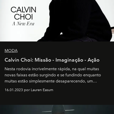
MODA
Calvin Choi: Missão - Imaginação - Ação
Nesta rodovia incrivelmente rápida, na qual muitas
novas faixas estão surgindo e se fundindo enquanto
muitas estão simplesmente desaparecendo, um
motorista está firmemente no controle de seu
16.01.2023 por Lauren Easum
transportador AMTD abrindo caminho para muitos
outros: Calvin Choi. Ele é um indivíduo eficaz, orientado
por propósitos, com um claro senso de missão na vida e
no mundo