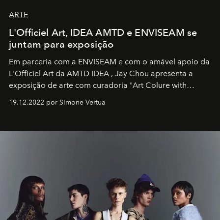
ARTE
L'Officiel Art, IDEA AMTD e ENVISEAM se
juntam para exposição
Em parceria com a
ENVISEAM
e com o amável apoio da
L'Officiel Art
da
AMTD IDEA
,
Jay Chou
apresenta a
exposição de arte com curadoria "Art Colure with
Artistes" no icônico
Marina Bay Sands
de Cingapura.
19.12.2022 por SImone Vertua