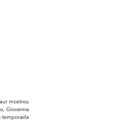
Daur mostrou
so, Giovanna
da temporada