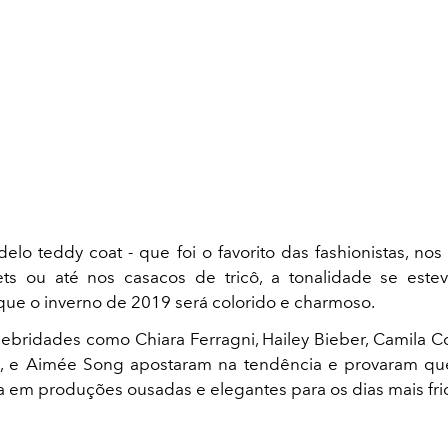
elo teddy coat - que foi o favorito das fashionistas, nos
ets ou até nos casacos de tricô, a tonalidade se este
ue o inverno de 2019 será colorido e charmoso.
lebridades como Chiara Ferragni, Hailey Bieber, Camila C
, e Aimée Song apostaram na tendência e provaram que
osa em produções ousadas e elegantes para os dias mais fri