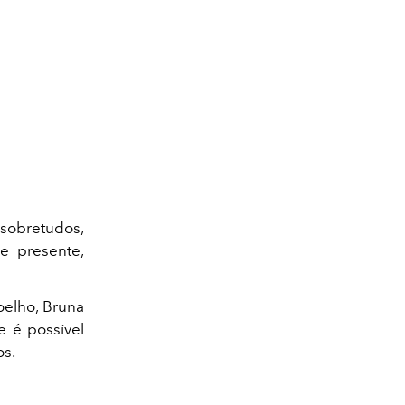
 sobretudos,
ve presente,
oelho, Bruna
 é possível
os.