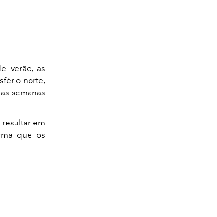
e verão, as
fério norte,
o as semanas
 resultar em
orma que os