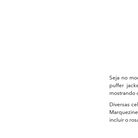
Seja no mod
puffer jack
mostrando q
Diversas ce
Marquezine
incluir o r