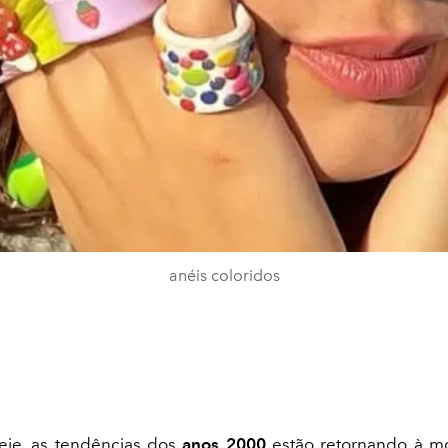
anéis coloridos
ie, as tendências dos
anos 2000
estão retornando à mo