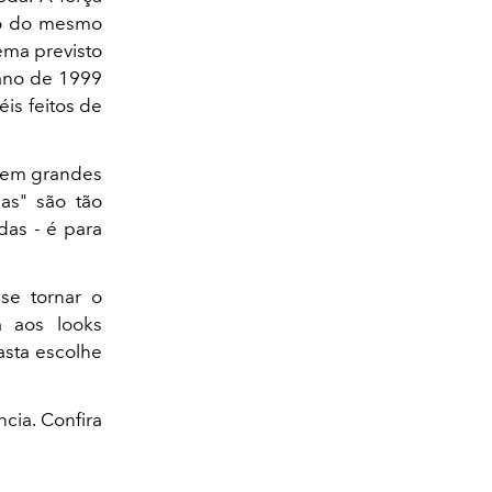
tro do mesmo
lema previsto
 ano de 1999
is feitos de
s em grandes
ias" são tão
das - é para
se tornar o
a aos looks
asta escolhe
cia. Confira