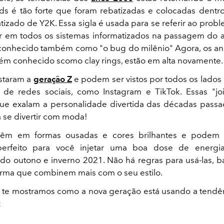
ds é tão forte que foram rebatizadas e colocadas den
tizado de Y2K. Essa sigla é usada para se referir ao prob
r em todos os sistemas informatizados na passagem do
conhecido também como "o bug do milênio" Agora, os ané
bém conhecido scomo clay rings, estão em alta novamente.
staram a
geração Z
e podem ser vistos por todos os lado
 de redes sociais, como Instagram e TikTok. Essas "jo
​que exalam a personalidade divertida das décadas passa
se divertir com moda!
êm em formas ousadas e cores brilhantes e podem 
perfeito para você injetar uma boa dose de energi
o outono e inverno 2021. Não há regras para usá-las, b
rma que combinem mais com o seu estilo.
 te mostramos como a nova geração está usando a tendên
: