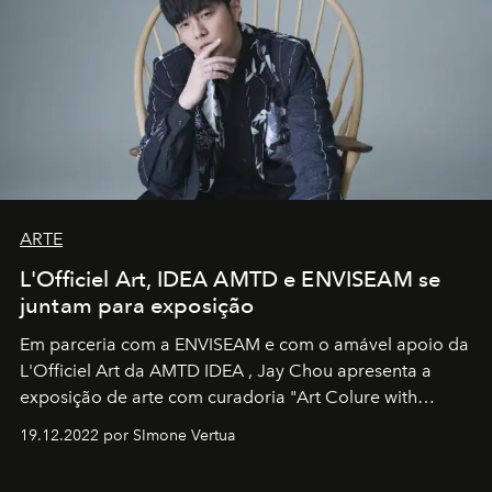
ARTE
L'Officiel Art, IDEA AMTD e ENVISEAM se
juntam para exposição
Em parceria com a
ENVISEAM
e com o amável apoio da
L'Officiel Art
da
AMTD IDEA
,
Jay Chou
apresenta a
exposição de arte com curadoria "Art Colure with
Artistes" no icônico
Marina Bay Sands
de Cingapura.
19.12.2022 por SImone Vertua