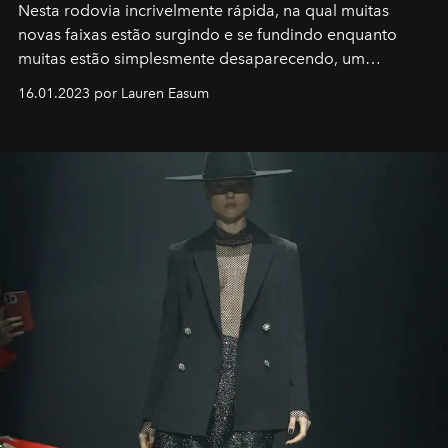
Nesta rodovia incrivelmente rápida, na qual muitas
novas faixas estão surgindo e se fundindo enquanto
muitas estão simplesmente desaparecendo, um
motorista está firmemente no controle de seu
16.01.2023 por Lauren Easum
transportador AMTD abrindo caminho para muitos
outros: Calvin Choi. Ele é um indivíduo eficaz, orientado
por propósitos, com um claro senso de missão na vida e
no mundo