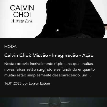
MODA
Calvin Choi: Missão - Imaginação - Ação
Nesta rodovia incrivelmente rápida, na qual muitas
novas faixas estão surgindo e se fundindo enquanto
muitas estão simplesmente desaparecendo, um
motorista está firmemente no controle de seu
16.01.2023 por Lauren Easum
transportador AMTD abrindo caminho para muitos
outros: Calvin Choi. Ele é um indivíduo eficaz, orientado
por propósitos, com um claro senso de missão na vida e
no mundo