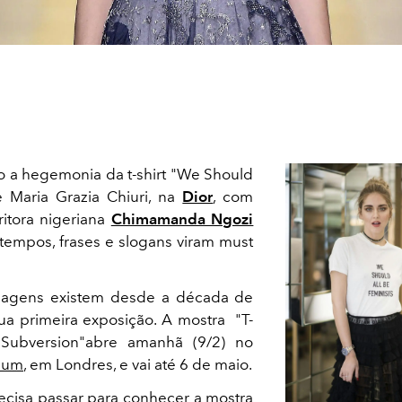
 a hegemonia da t-shirt "We Should
de Maria Grazia Chiuri, na
Dior
, com
itora nigeriana
Chimamanda Ngozi
tempos, frases e slogans viram must
agens existem desde a década de
a primeira exposição. A mostra "T-
- Subversion"abre amanhã (9/2) no
seum
, em Londres, e vai até 6 de maio.
cisa passar para conhecer a mostra