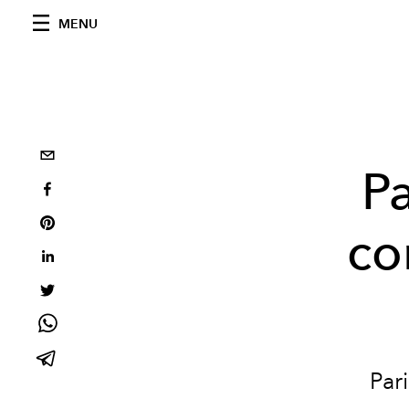
MENU
P
co
Par