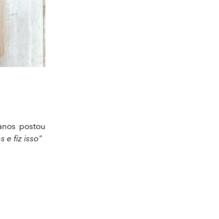
anos postou
s e fiz isso"