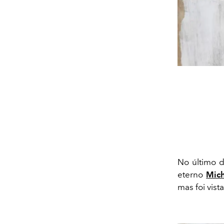
No último d
eterno
Mich
mas foi vist