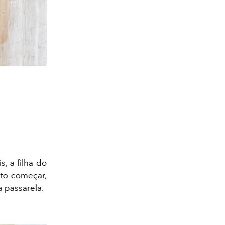
, a filha do
nto começar,
a passarela.