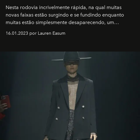
Nesta rodovia incrivelmente rápida, na qual muitas
novas faixas estão surgindo e se fundindo enquanto
muitas estão simplesmente desaparecendo, um
motorista está firmemente no controle de seu
16.01.2023 por Lauren Easum
transportador AMTD abrindo caminho para muitos
outros: Calvin Choi. Ele é um indivíduo eficaz, orientado
por propósitos, com um claro senso de missão na vida e
no mundo