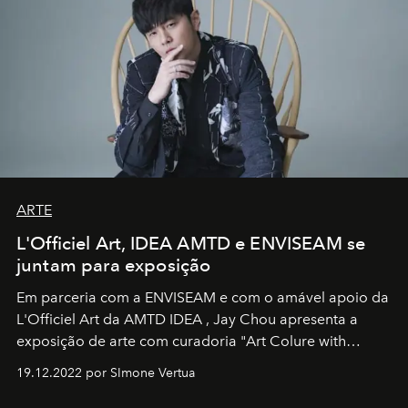
ARTE
L'Officiel Art, IDEA AMTD e ENVISEAM se
juntam para exposição
Em parceria com a
ENVISEAM
e com o amável apoio da
L'Officiel Art
da
AMTD IDEA
,
Jay Chou
apresenta a
exposição de arte com curadoria "Art Colure with
Artistes" no icônico
Marina Bay Sands
de Cingapura.
19.12.2022 por SImone Vertua