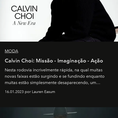
MODA
Calvin Choi: Missão - Imaginação - Ação
Nesta rodovia incrivelmente rápida, na qual muitas
novas faixas estão surgindo e se fundindo enquanto
muitas estão simplesmente desaparecendo, um
motorista está firmemente no controle de seu
16.01.2023 por Lauren Easum
transportador AMTD abrindo caminho para muitos
outros: Calvin Choi. Ele é um indivíduo eficaz, orientado
por propósitos, com um claro senso de missão na vida e
no mundo