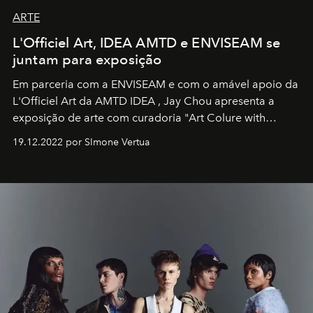
ARTE
L'Officiel Art, IDEA AMTD e ENVISEAM se
juntam para exposição
Em parceria com a
ENVISEAM
e com o amável apoio da
L'Officiel Art
da
AMTD IDEA
,
Jay Chou
apresenta a
exposição de arte com curadoria "Art Colure with
Artistes" no icônico
Marina Bay Sands
de Cingapura.
19.12.2022 por SImone Vertua