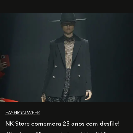
outros: Calvin Choi. Ele é um indivíduo eficaz, orientado
por propósitos, com um claro senso de missão na vida e
no mundo
FASHION WEEK
NK Store comemora 25 anos com desfile!