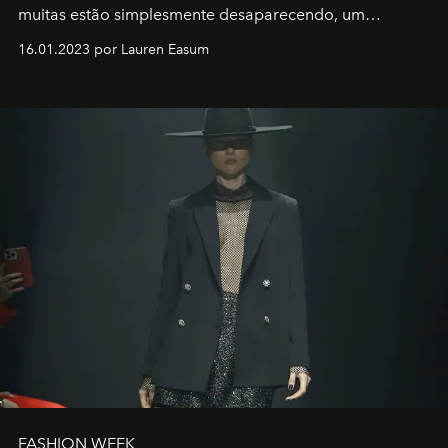
muitas estão simplesmente desaparecendo, um
motorista está firmemente no controle de seu
16.01.2023 por Lauren Easum
transportador AMTD abrindo caminho para muitos
outros: Calvin Choi. Ele é um indivíduo eficaz, orientado
por propósitos, com um claro senso de missão na vida e
no mundo
FASHION WEEK