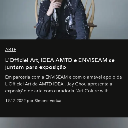
ARTE
L'Officiel Art, IDEA AMTD e ENVISEAM se
juntam para exposição
Em parceria com a
ENVISEAM
e com o amável apoio da
L'Officiel Art
da
AMTD IDEA
,
Jay Chou
apresenta a
exposição de arte com curadoria "Art Colure with
Artistes" no icônico
Marina Bay Sands
de Cingapura.
19.12.2022 por SImone Vertua