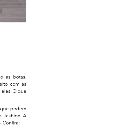
o as botas.
eito com as
a eles. O que
es que podem
l fashion. A
. Confira: