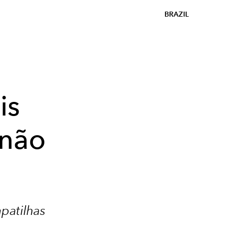
BRAZIL
is
 não
patilhas