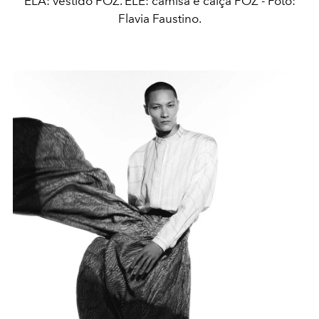
ELA: vestido FOZ. ELE: camisa e calça FOZ - Foto:
Flavia Faustino.