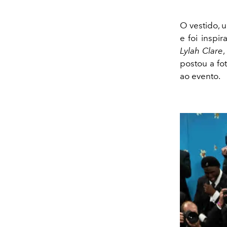
O vestido, 
e foi insp
Lylah Clare
,
postou a fo
ao evento.