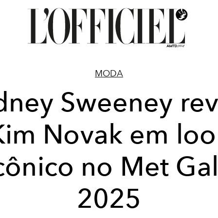
MODA
dney Sweeney rev
Kim Novak em loo
cônico no Met Ga
2025