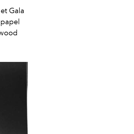
et Gala
 papel
ywood