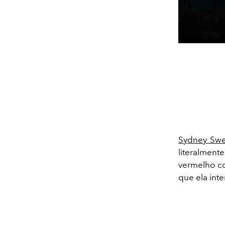
Sydney Sw
literalmen
vermelho c
que ela int