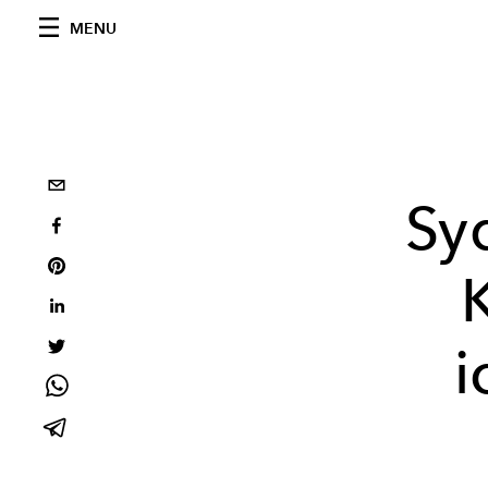
MENU
Sy
i