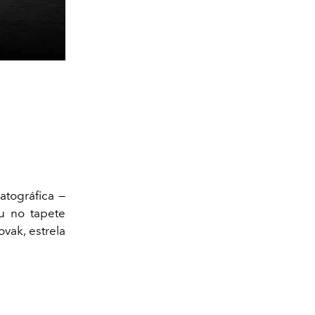
tográfica —
u no tapete
ak, estrela