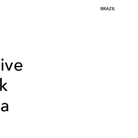
BRAZIL
ive
k
la