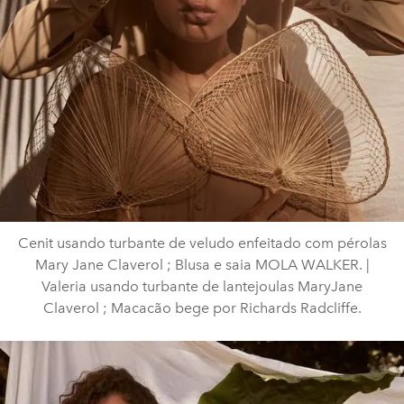
Cenit usando turbante de veludo enfeitado com pérolas
Mary Jane Claverol ; Blusa e saia MOLA WALKER. |
Valeria usando turbante de lantejoulas MaryJane
Claverol ; Macacão bege por Richards Radcliffe.