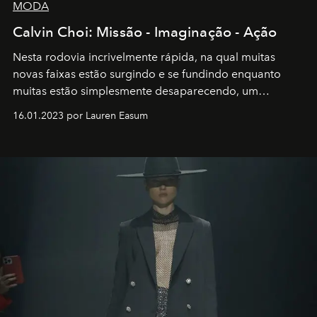
MODA
Calvin Choi: Missão - Imaginação - Ação
Nesta rodovia incrivelmente rápida, na qual muitas
novas faixas estão surgindo e se fundindo enquanto
muitas estão simplesmente desaparecendo, um
motorista está firmemente no controle de seu
16.01.2023 por Lauren Easum
transportador AMTD abrindo caminho para muitos
outros: Calvin Choi. Ele é um indivíduo eficaz, orientado
por propósitos, com um claro senso de missão na vida e
no mundo