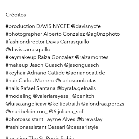
Créditos
#production DAVIS NYCFE @davisnycfe
#photographer Alberto Gonzalez @ag0nzphoto
#fashiondirector Davis Carrasquillo
@daviscarrasquillo
#keymakeup Raiza Gonzalez @raizamontes
#makeup Jason Guasch @jasonguasch
#keyhair Adriano Cattide @adrianocattide
#hair Carlos Marrero @carlosconbotas
#nails Rafael Santana @byrafa.gelnails
#modeling @valeriareyess_ @cenitch
@luisa.angelicavr @keltiestraith @alondraa.perezs
@maribelcintron_ @6.juliana_sof
#photoassistant Layzne Alves @brewslay
#fashionassistant Cessari @cessaristyle
#location The St. Regis Bahia