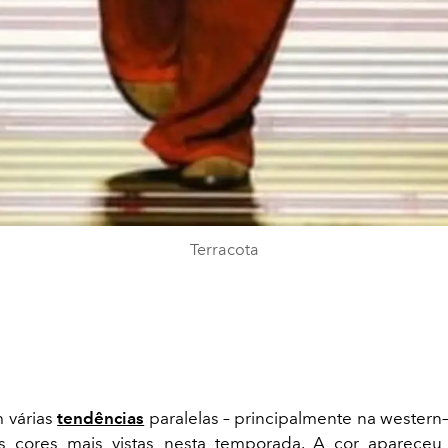
Terracota
 várias
tendências
paralelas – principalmente na western–
s cores mais vistas nesta temporada. A cor aparec