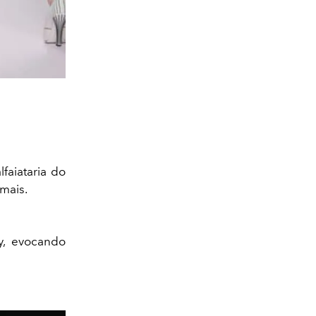
faiataria do
mais.
y, evocando