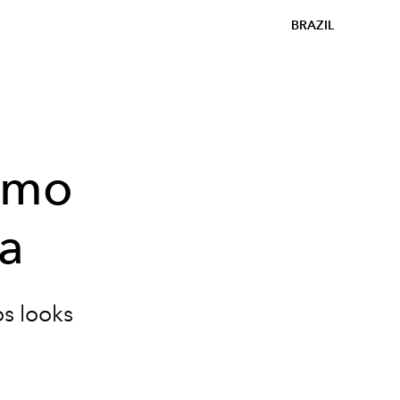
BRAZIL
como
a
os looks