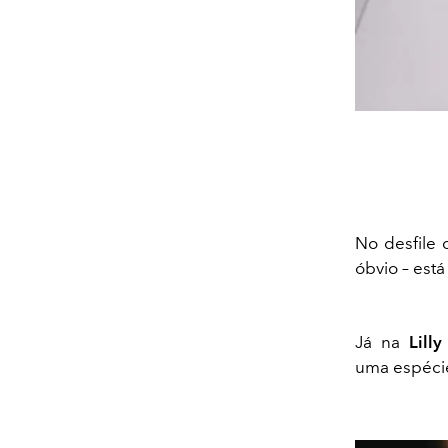
No desfile
óbvio – est
Já na
Lill
uma espéci