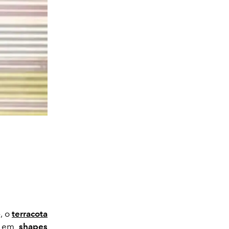
, o
terracota
eu em
shapes