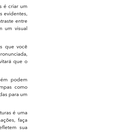
s é criar um
s evidentes,
traste entre
em um visual
as que você
pronunciada,
vitará que o
bém podem
tampas como
idas para um
xturas é uma
nações, faça
refletem sua