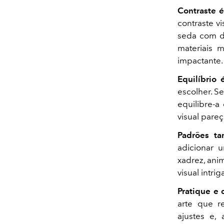
Contraste é
contraste v
seda com de
materiais m
impactante.
Equilíbrio 
escolher. S
equilibre-a
visual pare
Padrões ta
adicionar 
xadrez, ani
visual intrig
Pratique e 
arte que re
ajustes e, 