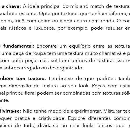
 a chave:
A ideia principal do mix and match de textura
isual interessante. Opte por texturas que tenham diferença
nim, tricô com cetim ou ainda couro com renda. O con
ais rústicos e luxuosos, por exemplo, pode resultar 
é fundamental:
Encontre um equilíbrio entre as textur
e uma peça de roupa tem uma textura muito chamativa e 
 com outra peça mais sutil em termos de textura. Isso e
ça sobrecarregado ou desorganizado.
mbém têm textura:
Lembre-se de que padrões tam
uma dimensão de textura ao seu look. Peças com es
mal print ou floral podem ser combinadas com texturas sól
ante.
divirta-se:
Não tenha medo de experimentar. Misturar te
quer prática e criatividade. Explore diferentes combi
acima de tudo, divirta-se ao criar looks únicos que 