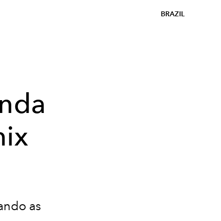
BRAZIL
enda
mix
rando as