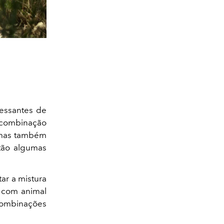
ressantes de
A combinação
, mas também
stão algumas
r a mistura
 com animal
combinações