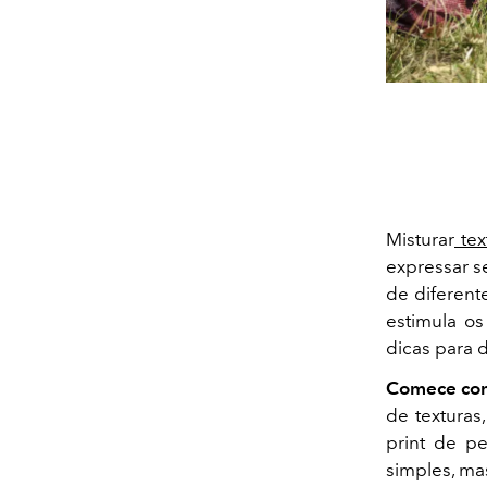
Misturar
tex
expressar s
de diferent
estimula os
dicas para d
Comece com
de textura
print de p
simples, mas