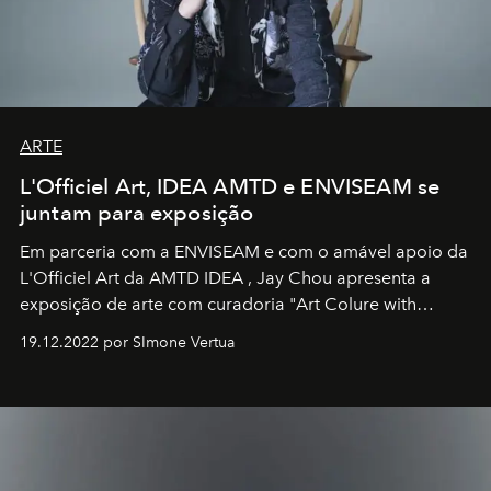
ARTE
L'Officiel Art, IDEA AMTD e ENVISEAM se
juntam para exposição
Em parceria com a
ENVISEAM
e com o amável apoio da
L'Officiel Art
da
AMTD IDEA
,
Jay Chou
apresenta a
exposição de arte com curadoria "Art Colure with
Artistes" no icônico
Marina Bay Sands
de Cingapura.
19.12.2022 por SImone Vertua