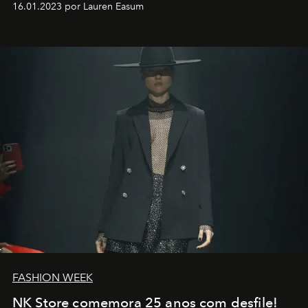
16.01.2023 por Lauren Easum
transportador AMTD abrindo caminho para muitos
outros: Calvin Choi. Ele é um indivíduo eficaz, orientado
por propósitos, com um claro senso de missão na vida e
no mundo
FASHION WEEK
NK Store comemora 25 anos com desfile!