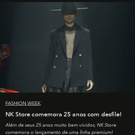
por propósitos, com um claro senso de missão na vida e
no mundo
FASHION WEEK
NK Store comemora 25 anos com desfile!
Além de seus 25 anos muito bem vividos, NK Store
comemora o lançamento de uma linha premium!