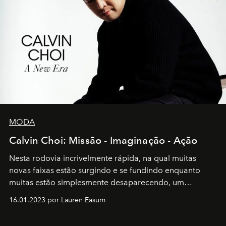
MODA
Calvin Choi: Missão - Imaginação - Ação
Nesta rodovia incrivelmente rápida, na qual muitas
novas faixas estão surgindo e se fundindo enquanto
muitas estão simplesmente desaparecendo, um
motorista está firmemente no controle de seu
16.01.2023 por Lauren Easum
transportador AMTD abrindo caminho para muitos
outros: Calvin Choi. Ele é um indivíduo eficaz, orientado