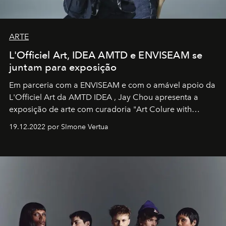
ARTE
L'Officiel Art, IDEA AMTD e ENVISEAM se
juntam para exposição
Em parceria com a
ENVISEAM
e com o amável apoio da
L'Officiel Art
da
AMTD IDEA
,
Jay Chou
apresenta a
exposição de arte com curadoria "Art Colure with
Artistes" no icônico
Marina Bay Sands
de Cingapura.
19.12.2022 por SImone Vertua